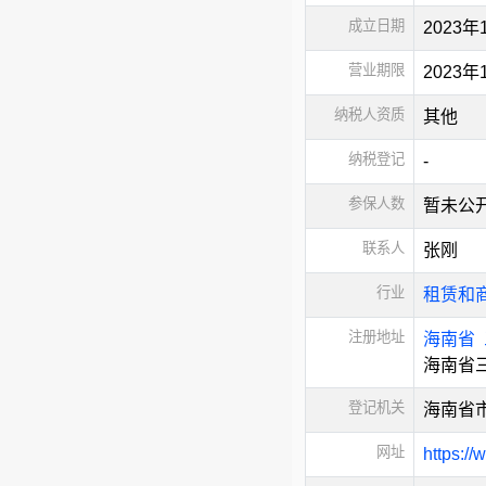
成立日期
2023年
营业期限
2023
纳税人资质
其他
纳税登记
-
参保人数
暂未公
联系人
张刚
行业
租赁和
注册地址
海南省
海南省三
登记机关
海南省
网址
https:/