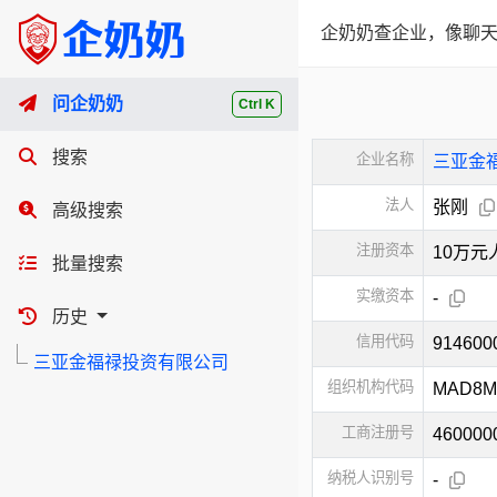
企奶奶查企业，像聊天
问企奶奶
Ctrl K
搜索
企业名称
三亚金
法人
张刚
高级搜索
注册资本
10万元
批量搜索
实缴资本
-
历史
信用代码
91460
三亚金福禄投资有限公司
组织机构代码
MAD8M
工商注册号
460000
纳税人识别号
-