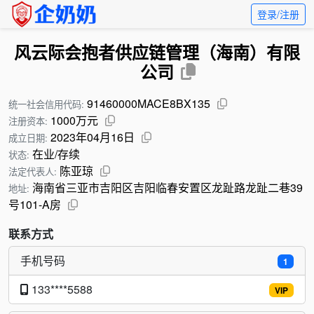
登录/注册
风云际会抱者供应链管理（海南）有限
公司
91460000MACE8BX135
统一社会信用代码:
1000万元
注册资本:
2023年04月16日
成立日期:
在业/存续
状态:
陈亚琼
法定代表人:
海南省三亚市吉阳区吉阳临春安置区龙趾路龙趾二巷39
地址:
号101-A房
联系方式
手机号码
1
133****5588
VIP