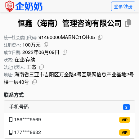
登录/注册
恒鑫（海南）管理咨询有限公司
91460000MABNC1QH05
统一社会信用代码:
100万元
注册资本:
2022年06月09日
成立日期:
在业/存续
状态:
王杰
法定代表人:
海南省三亚市吉阳区万全路4号互联网信息产业基地2号
地址:
楼一层43号
联系方式
手机号码
2
186****9569
VIP
177****8632
VIP