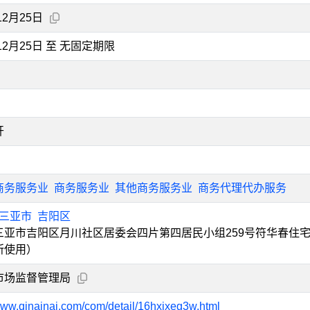
12月25日
年12月25日 至 无固定期限
开
商务服务业
商务服务业
其他商务服务业
商务代理代办服务
三亚市
吉阳区
三亚市吉阳区月川社区居委会四片第四居民小组259号符华春住
所使用）
市场监督管理局
/www.qinainai.com/com/detail/16hxixeg3w.html