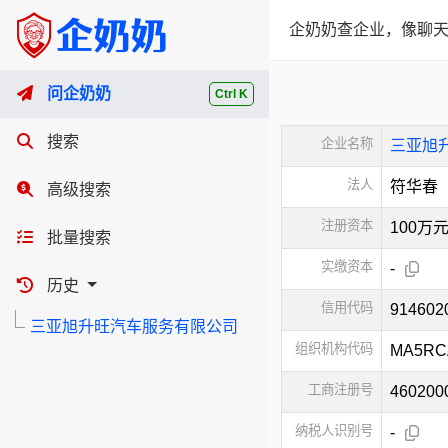
企奶奶查企业，像聊天
问企奶奶
Ctrl K
搜索
企业名称
三亚旭
法人
符华春
高级搜索
注册资本
100万
批量搜索
实缴资本
-
历史
信用代码
91460
三亚旭升旺汽车服务有限公司
组织机构代码
MA5RC
工商注册号
460200
纳税人识别号
-