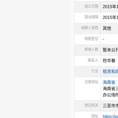
成立日期
2015年
营业期限
2015
纳税人资质
其他
纳税登记
-
参保人数
暂未公
联系人
符华春
行业
租赁和
注册地址
海南省
海南省
办公场
登记机关
三亚市
网址
https:/