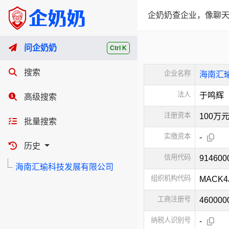
企奶奶查企业，像聊天
问企奶奶
Ctrl K
搜索
企业名称
海南汇
法人
于鸣辉
高级搜索
注册资本
100万
批量搜索
实缴资本
-
历史
信用代码
91460
海南汇瑜科技发展有限公司
组织机构代码
MACK4
工商注册号
460000
纳税人识别号
-