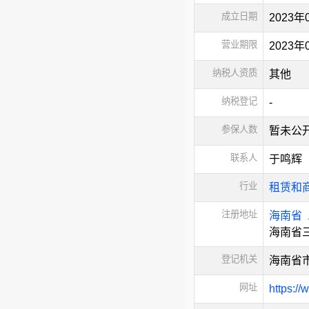
成立日期
2023年
营业期限
2023
纳税人资质
其他
纳税登记
-
参保人数
暂未公
联系人
于鸣辉
行业
租赁和
注册地址
海南省
海南省三
登记机关
海南省
网址
https://