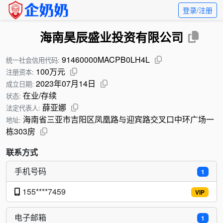
登录/注册
海南昊辰盛业投资有限公司
91460000MACPB0LH4L
统一社会信用代码:
100万元
注册资本:
2023年07月14日
成立日期:
在业/存续
状态:
薛亚娜
法定代表人:
海南省三亚市吉阳区凤凰路与迎宾路交叉口中环广场一
地址:
栋303房
联系方式
手机号码
1
155****7459
VIP
电子邮箱
1