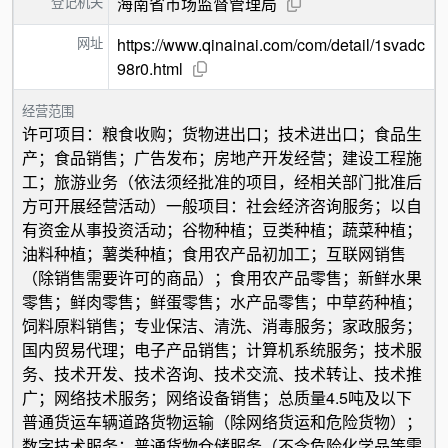
登记机关
海南省市场监督管理局
网址
https://www.qinainai.com/com/detail/1svadc
98r0.html
经营范围
许可项目：粮食收购；货物进出口；技术进出口；食品生
产；食品销售；广告发布；房地产开发经营；建设工程施
工；旅游业务（依法须经批准的项目，经相关部门批准后
方可开展经营活动）一般项目：社会经济咨询服务；以自
有资金从事投资活动；谷物种植；豆类种植；蔬菜种植；
油料种植；薯类种植；食用农产品初加工；互联网销售
（除销售需要许可的商品）；食用农产品零售；新鲜水果
零售；鲜肉零售；鲜蛋零售；水产品零售；中草药种植；
饲料原料销售；专业保洁、清洗、消毒服务；家政服务；
国内贸易代理；电子产品销售；计算机系统服务；技术服
务、技术开发、技术咨询、技术交流、技术转让、技术推
广；网络技术服务；网络设备销售；总质量4.5吨及以下
普通货运车辆道路货物运输（除网络货运和危险货物）；
数字技术服务；普通货物仓储服务（不含危险化学品等需