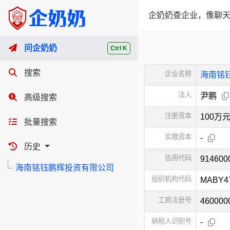
企奶奶查企业，像聊天
问企奶奶
Ctrl K
搜索
企业名称
海南铭
法人
尹鹏
高级搜索
注册资本
100万
批量搜索
实缴资本
-
历史
信用代码
91460
海南铭钰鹏辉投资有限公司
组织机构代码
MABY4
工商注册号
460000
纳税人识别号
-