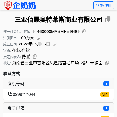
登录/注册
三亚佰晟奥特莱斯商业有限公司
91460000MABMPE9H89
统一社会信用代码:
100万元
注册资本:
2022年05月06日
成立日期:
在业/存续
状态:
陈鹏
法定代表人:
海南省三亚市吉阳区凤凰路首地广场1楼51号铺面
地址:
联系方式
座机号码
1
0898****044
VIP
电子邮箱
1