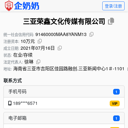
登录/注册
三亚荣鑫文化传媒有限公司
91460000MAA8YANM13
统一社会信用代码:
10万元
注册资本:
2021年07月16日
成立日期:
在业/存续
状态:
徐琳
法定代表人:
海南省三亚市吉阳区佳园路融创.三亚新闻中心1＃-1101
地址:
联系方式
手机号码
1
189****6571
VIP
电子邮箱
1