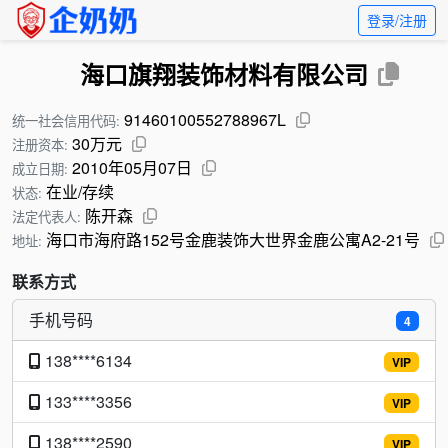
登录/注册
海口旗翔装饰材料有限公司
91460100552788967L
统一社会信用代码:
30万元
注册资本:
2010年05月07日
成立日期:
在业/存续
状态:
陈开森
法定代表人:
海口市海府路152号金鹿装饰大世界金鹿公寓A2-21号
地址:
联系方式
手机号码
4
138****6134
VIP
133****3356
VIP
138****2590
VIP