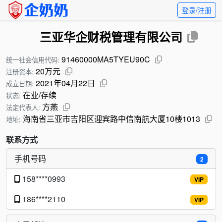
登录/注册
三亚华企财税管理有限公司
91460000MA5TYEU90C
统一社会信用代码:
20万元
注册资本:
2021年04月22日
成立日期:
在业/存续
状态:
方燕
法定代表人:
海南省三亚市吉阳区迎宾路中信南航大厦10楼1013
地址:
联系方式
手机号码
2
158****0993
VIP
186****2110
VIP