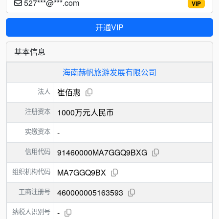
527***@***.com
VIP
开通VIP
基本信息
海南赫帆旅游发展有限公司
法人
崔佰惠
注册资本
1000万元人民币
实缴资本
-
信用代码
91460000MA7GGQ9BXG
组织机构代码
MA7GGQ9BX
工商注册号
460000005163593
纳税人识别号
-