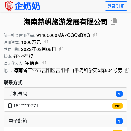
登录/注册
海南赫帆旅游发展有限公司
91460000MA7GGQ9BXG
统一社会信用代码:
1000万元
注册资本:
2022年02月08日
成立日期:
在业/存续
状态:
崔佰惠
法定代表人:
海南省三亚市吉阳区吉阳半山半岛科学苑5栋804号房
地址:
联系方式
手机号码
1
151****9771
VIP
电子邮箱
1