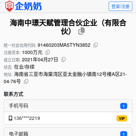
登录/注册
海南中璟天赋管理合伙企业（有限合
伙）
91460203MA5TYN3852
统一社会信用代码:
1000万元
注册资本:
2021年04月27日
成立日期:
在业/存续
状态:
海南省三亚市海棠湾区亚太金融小镇南12号楼A区21-
地址:
04-76号
联系方式
手机号码
1
136****2219
VIP
电子邮箱
1