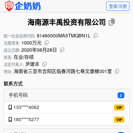
登录/注册
海南源丰禹投资有限公司
91460000MA5TMQBN1L
统一社会信用代码:
1000万元
注册资本:
2020年08月28日
成立日期:
在业/存续
状态:
尹建丰
法定代表人:
海南省三亚市吉阳区临春河路七巷文康楼301室
地址:
联系方式
手机号码
2
133****4062
VIP
180****5277
VIP