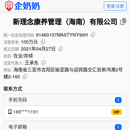
登录/注册
新理念康养管理（海南）有限公司
91460107MA5TYNY90H
统一社会信用代码:
100万元
注册资本:
2021年04月27日
成立日期:
在业/存续
状态:
王承东
法定代表人:
海南省三亚市吉阳区榆亚路与迎宾路交汇处新鸿港2号
地址:
楼2-160
联系方式
手机号码
1
188****1191
VIP
电子邮箱
1