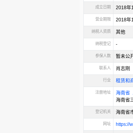
成立日期
2018年
营业期限
2018
纳税人资质
其他
纳税登记
-
参保人数
暂未公
联系人
肖志刚
行业
租赁和
注册地址
海南省
海南省三
登记机关
海南省
网址
https://