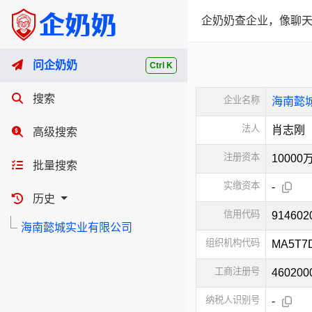
企奶奶查企业，像聊天
问企奶奶
Ctrl K
搜索
企业名称
海南懿
法人
肖志刚
高级搜索
注册资本
1000
批量搜索
实缴资本
-
历史
信用代码
91460
海南懿城实业有限公司
组织机构代码
MA5T7
工商注册号
460200
纳税人识别号
-