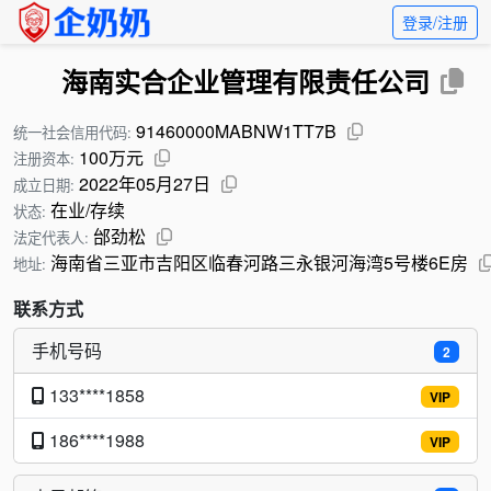
登录/注册
海南实合企业管理有限责任公司
91460000MABNW1TT7B
统一社会信用代码:
100万元
注册资本:
2022年05月27日
成立日期:
在业/存续
状态:
邰劲松
法定代表人:
海南省三亚市吉阳区临春河路三永银河海湾5号楼6E房
地址:
联系方式
手机号码
2
133****1858
VIP
186****1988
VIP