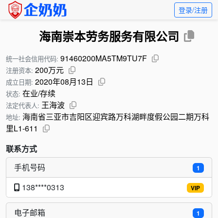
登录/注册
海南崇本劳务服务有限公司
91460200MA5TM9TU7F
统一社会信用代码:
200万元
注册资本:
2020年08月13日
成立日期:
在业/存续
状态:
王海波
法定代表人:
海南省三亚市吉阳区迎宾路万科湖畔度假公园二期万科
地址:
里L1-611
联系方式
手机号码
1
138****0313
VIP
电子邮箱
1