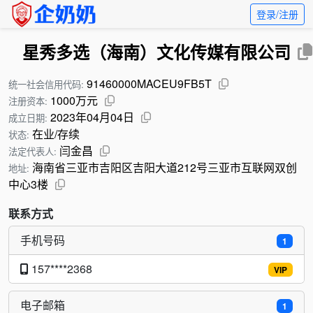
登录/注册
星秀多选（海南）文化传媒有限公司
91460000MACEU9FB5T
统一社会信用代码:
1000万元
注册资本:
2023年04月04日
成立日期:
在业/存续
状态:
闫金昌
法定代表人:
海南省三亚市吉阳区吉阳大道212号三亚市互联网双创
地址:
中心3楼
联系方式
手机号码
1
157****2368
VIP
电子邮箱
1