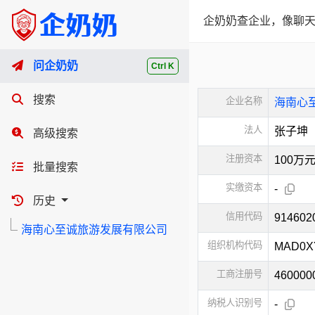
企奶奶查企业，像聊天
问企奶奶
Ctrl K
搜索
企业名称
海南心
法人
张子坤
高级搜索
注册资本
100万
批量搜索
实缴资本
-
历史
信用代码
91460
海南心至诚旅游发展有限公司
组织机构代码
MAD0X
工商注册号
460000
纳税人识别号
-