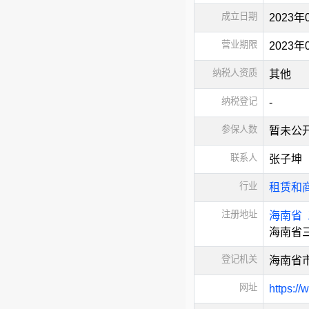
成立日期
2023年
营业期限
2023
纳税人资质
其他
纳税登记
-
参保人数
暂未公
联系人
张子坤
行业
租赁和
注册地址
海南省
海南省三
登记机关
海南省
网址
https:/