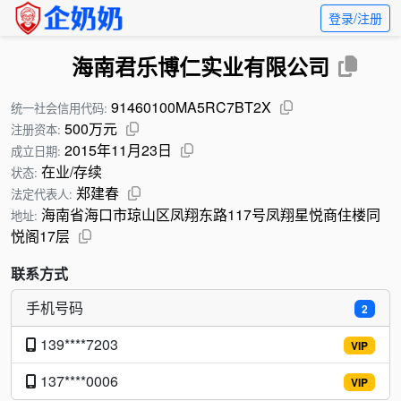
登录/注册
海南君乐博仁实业有限公司
91460100MA5RC7BT2X
统一社会信用代码:
500万元
注册资本:
2015年11月23日
成立日期:
在业/存续
状态:
郑建春
法定代表人:
海南省海口市琼山区凤翔东路117号凤翔星悦商住楼同
地址:
悦阁17层
联系方式
手机号码
2
139****7203
VIP
137****0006
VIP