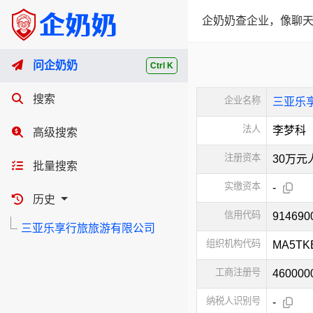
企奶奶查企业，像聊天
问企奶奶
Ctrl K
搜索
企业名称
三亚乐
法人
李梦科
高级搜索
注册资本
30万元
批量搜索
实缴资本
-
历史
信用代码
91469
三亚乐享行旅旅游有限公司
组织机构代码
MA5TK
工商注册号
460000
纳税人识别号
-