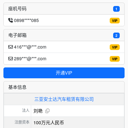
座机号码
1
0898****085
VIP
电子邮箱
2
416***@***.com
VIP
289***@***.com
VIP
开通VIP
基本信息
三亚安士达汽车租赁有限公司
法人
刘艳
注册资本
100万元人民币