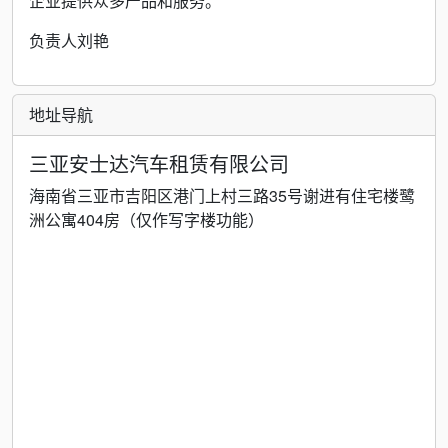
企业提供众多产品和服务。
负责人刘艳
地址导航
三亚安士达汽车租赁有限公司
海南省三亚市吉阳区港门上村三路35号谢进有住宅楼鹭
洲公寓404房（仅作写字楼功能）