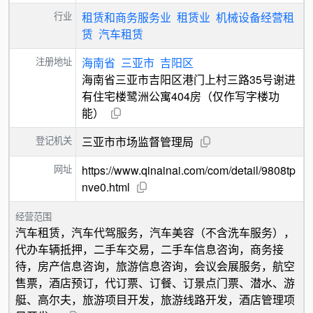
行业
租赁和商务服务业
租赁业
机械设备经营租
赁
汽车租赁
注册地址
海南省
三亚市
吉阳区
海南省三亚市吉阳区港门上村三路35号谢进
有住宅楼鹭洲公寓404房（仅作写字楼功
能）
登记机关
三亚市市场监督管理局
网址
https://www.qinainai.com/com/detail/9808tp
nve0.html
经营范围
汽车租赁，汽车代驾服务，汽车美容（不含洗车服务），
代办车辆抵押，二手车交易，二手车信息咨询，商务接
待，房产信息咨询，旅游信息咨询，会议会展服务，航空
售票，酒店预订，代订票、订餐、订景点门票、潜水、游
艇、高尔夫，旅游项目开发，旅游线路开发，酒店管理项