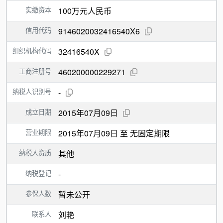
实缴资本
100万元人民币
信用代码
9146020032416540X6
组织机构代码
32416540X
工商注册号
460200000229271
纳税人识别号
-
成立日期
2015年07月09日
营业期限
2015年07月09日 至 无固定期限
纳税人资质
其他
纳税登记
-
参保人数
暂未公开
联系人
刘艳