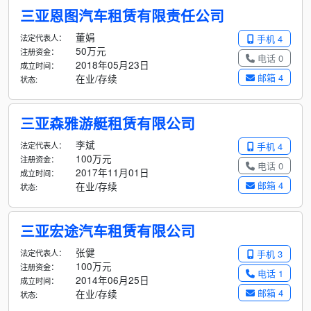
三亚恩图汽车租赁有限责任公司
董娟
法定代表人：
手机 4
50万元
注册资金：
电话 0
2018年05月23日
成立时间：
邮箱 4
在业/存续
状态:
三亚森雅游艇租赁有限公司
李斌
法定代表人：
手机 4
100万元
注册资金：
电话 0
2017年11月01日
成立时间：
邮箱 4
在业/存续
状态:
三亚宏途汽车租赁有限公司
张健
法定代表人：
手机 3
100万元
注册资金：
电话 1
2014年06月25日
成立时间：
邮箱 4
在业/存续
状态: