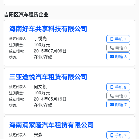
吉阳区汽车租赁企业
海南好车共享科技有限公司
丁悦光
法定代表人：
手机 7
100万元
注册资金：
电话 0
2015年07月09日
成立时间：
邮箱 8
在业/存续
状态:
三亚途悦汽车租赁有限公司
何文凯
法定代表人：
手机 8
100万元
注册资金：
电话 0
2014年05月19日
成立时间：
邮箱 7
在业/存续
状态:
海南润家隆汽车租赁有限公司
宋淼
法定代表人：
手机 7