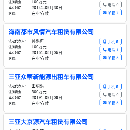
100万元
注册资金：
电话 0
2014年09月30日
成立时间：
邮箱 7
在业/存续
状态:
海南都市风情汽车租赁有限公司
孙洪海
法定代表人：
手机 5
100万元
注册资金：
电话 1
2015年05月05日
成立时间：
邮箱 5
在业/存续
状态:
三亚众帮新能源出租车有限公司
田明洪
法定代表人：
手机 5
500万元
注册资金：
电话 0
2019年09月09日
成立时间：
邮箱 5
在业/存续
状态:
三亚大京源汽车租赁有限公司