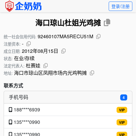
登录/注册
海口琼山杜姐光鸡摊
92460107MA5RECU51M
统一社会信用代码:
-
注册资本:
2012年08月15日
成立日期:
在业/存续
状态:
杜赛娃
法定代表人:
海口市琼山区凤翔市场内光鸡鸭摊
地址:
联系方式
手机号码
4
188****6939
VIP
135****0990
VIP
135****0990
VIP