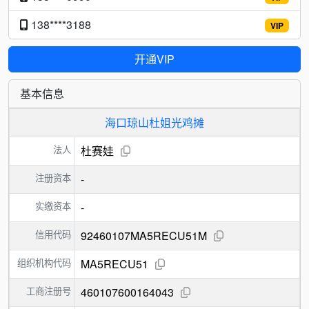
138****3188
VIP
开通VIP
基本信息
海口琼山杜姐光鸡摊
法人
杜赛娃
注册资本
-
实缴资本
-
信用代码
92460107MA5RECU51M
组织机构代码
MA5RECU51
工商注册号
460107600164043