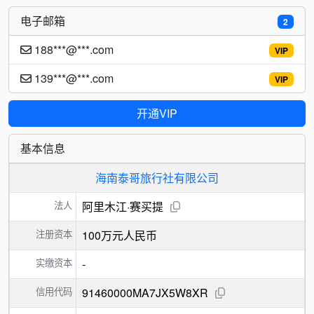
电子邮箱
2
188***@***.com
VIP
139***@***.com
VIP
开通VIP
基本信息
海南泰哥旅行社有限公司
法人
阿里木江·赛买提
注册资本
100万元人民币
实缴资本
-
信用代码
91460000MA7JX5W8XR