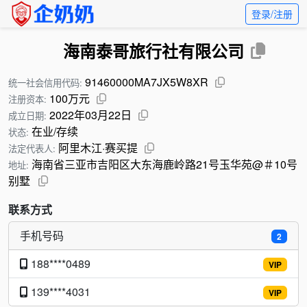
登录/注册
海南泰哥旅行社有限公司
91460000MA7JX5W8XR
统一社会信用代码:
100万元
注册资本:
2022年03月22日
成立日期:
在业/存续
状态:
阿里木江·赛买提
法定代表人:
海南省三亚市吉阳区大东海鹿岭路21号玉华苑@＃10号
地址:
别墅
联系方式
手机号码
2
188****0489
VIP
139****4031
VIP