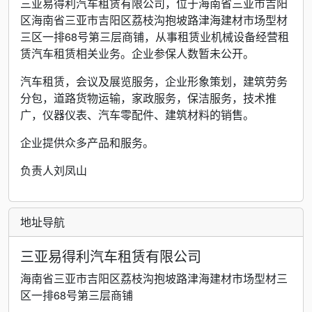
三亚易得利汽车租赁有限公司，位于海南省三亚市吉阳
区海南省三亚市吉阳区荔枝沟抱坡路津海建材市场型材
三区一排68号第三层商铺，从事租赁业机械设备经营租
赁汽车租赁相关业务。企业参保人数暂未公开。
汽车租赁，会议及展览服务，企业形象策划，建筑劳务
分包，道路货物运输，家政服务，保洁服务，技术推
广，仪器仪表、汽车零配件、建筑材料的销售。
企业提供众多产品和服务。
负责人刘凤山
地址导航
三亚易得利汽车租赁有限公司
海南省三亚市吉阳区荔枝沟抱坡路津海建材市场型材三
区一排68号第三层商铺