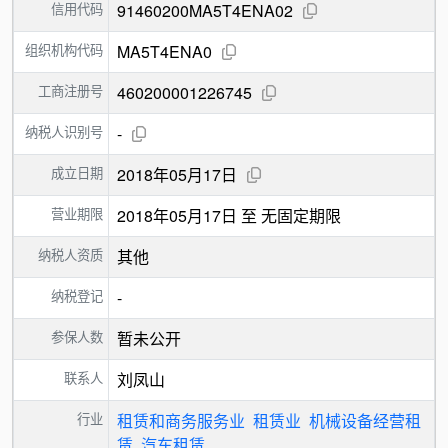
信用代码
91460200MA5T4ENA02
组织机构代码
MA5T4ENA0
工商注册号
460200001226745
纳税人识别号
-
成立日期
2018年05月17日
营业期限
2018年05月17日 至 无固定期限
纳税人资质
其他
纳税登记
-
参保人数
暂未公开
联系人
刘凤山
行业
租赁和商务服务业
租赁业
机械设备经营租
赁
汽车租赁