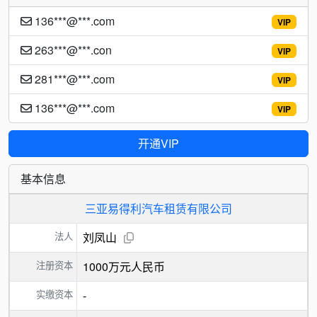
136***@***.com
VIP
263***@***.con
VIP
281***@***.com
VIP
136***@***.com
VIP
开通VIP
基本信息
三亚易得利汽车租赁有限公司
法人
刘凤山
注册资本
1000万元人民币
实缴资本
-