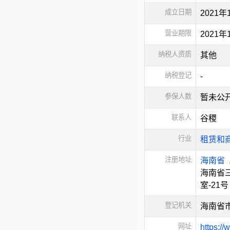
成立日期
2021年
营业期限
2021
纳税人资质
其他
纳税登记
-
参保人数
暂未公
联系人
谷稷
行业
租赁和
注册地址
海南省
海南省
室-21号
登记机关
海南省
网址
https://