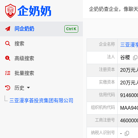
企奶奶查企业，像聊天
问企奶奶
Ctrl K
搜索
企业名称
三亚漫
法人
谷稷
高级搜索
注册资本
20万元
批量搜索
实缴资本
20万元
历史
信用代码
914600
三亚漫享荟投资集团有限公司
组织机构代码
MAA94
工商注册号
460000
纳税人识别号
-