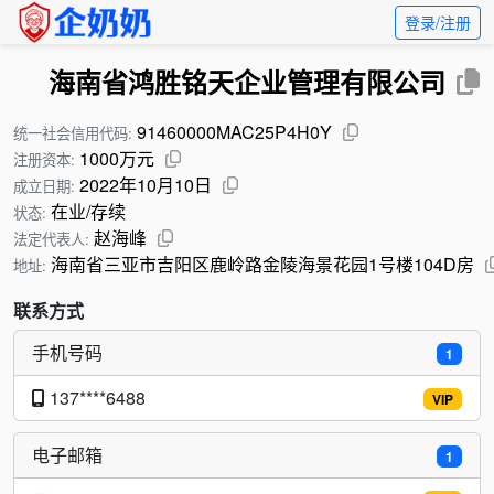
登录/注册
海南省鸿胜铭天企业管理有限公司
91460000MAC25P4H0Y
统一社会信用代码:
1000万元
注册资本:
2022年10月10日
成立日期:
在业/存续
状态:
赵海峰
法定代表人:
海南省三亚市吉阳区鹿岭路金陵海景花园1号楼104D房
地址:
联系方式
手机号码
1
137****6488
VIP
电子邮箱
1