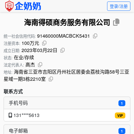
登录/注册
海南得硕商务服务有限公司
91460000MACBCK5431
统一社会信用代码:
100万元
注册资本:
2023年03月22日
成立日期:
在业/存续
状态:
高杰
法定代表人:
海南省三亚市吉阳区丹州社区居委会荔枝沟路58号三亚
地址:
星域一期3栋2210室
联系方式
手机号码
1
131****5613
VIP
电子邮箱
1