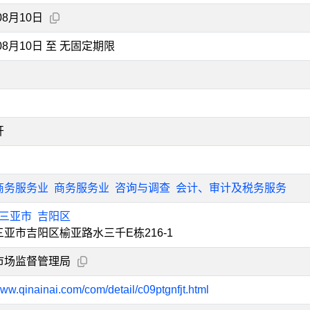
08月10日
年08月10日 至 无固定期限
开
商务服务业
商务服务业
咨询与调查
会计、审计及税务服务
三亚市
吉阳区
亚市吉阳区榆亚路水三千E栋216-1
市场监督管理局
www.qinainai.com/com/detail/c09ptgnfjt.html