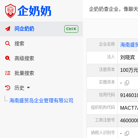
企奶奶查企业，像聊天
问企奶奶
Ctrl K
搜索
企业名称
海南盛
法人
刘晓宾
高级搜索
注册资本
100万
批量搜索
实缴资本
-
历史
信用代码
91460
海南盛贸岛企业管理有限公司
组织机构代码
MACT7
工商注册号
460000
纳税人识别号
-