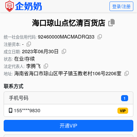
登录/注册
海口琼山点忆清百货店
92460000MACMADRQ33
统一社会信用代码:
-
注册资本:
2023年06月30日
成立日期:
在业/存续
状态:
李腾飞
法定代表人:
海南省海口市琼山区甲子镇玉教老村106号2206室
地址:
联系方式
手机号码
1
155****9830
VIP
开通VIP