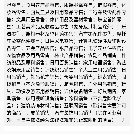
蛋零售；食用农产品零售；服装服饰零售；鞋帽零售；化
妆品零售；厨具卫具及日用杂品零售；自行车及零配件零
售；文具用品零售；体育用品及器材零售；珠宝首饰零
售；工艺美术品及收藏品零售（象牙及其制品除外）；乐
器零售；照相器材及望远镜零售；汽车零配件零售；摩托
车及零配件零售；日用家电零售；计算机软硬件及辅助设
备零售；五金产品零售；水产品零售；电子元器件零售；
宠物食品及用品零售；林业产品销售；农副产品销售；针
纺织品及原料销售；日用百货销售；家用电器销售；游艺
及娱乐用品销售；针纺织品销售；个人卫生用品销售；日
用品销售；礼品花卉销售；母婴用品销售；钟表销售；眼
镜销售（不含隐形眼镜）；箱包销售；户外用品销售；玩
具、动漫及游艺用品销售；通信设备销售；灯具销售；家
具销售；家用视听设备销售；涂料销售（不含危险化学
品）；建筑装饰材料销售；互联网销售（除销售需要许可
的商品）；皮革销售；汽车装饰用品销售（除许可业务
外，可自主依法经营法律法规非禁止或限制的项目）