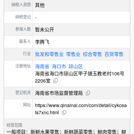
纳税人资质
其他
纳税登记
-
参保人数
暂未公开
联系人
李腾飞
行业
批发和零售业
零售业
综合零售
百货零售
注册地址
海南省
海口市
琼山区
海南省海口市琼山区甲子镇玉教老村106号
2206室
登记机关
海南省市场监督管理局
网址
https://www.qinainai.com/com/detail/cykcea
ts7xnc.html
经营范围
一般项目：新鲜水果零售；新鲜蔬菜零售；鲜肉零售；鲜