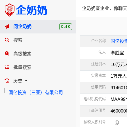
企奶奶查企业，像聊天
问企奶奶
Ctrl K
搜索
企业名称
国亿投
法人
李胜宝
高级搜索
注册资本
10万元
批量搜索
实缴资本
1万元
历史
信用代码
91460
国亿投资（三亚）有限公司
组织机构代码
MAA99
工商注册号
460000
纳税人识别号
-