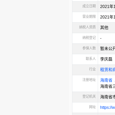
成立日期
2021年
营业期限
2021
纳税人资质
其他
纳税登记
-
参保人数
暂未公
联系人
李庆磊
行业
租赁和
注册地址
海南省
海南省三
登记机关
海南省
网址
https:/