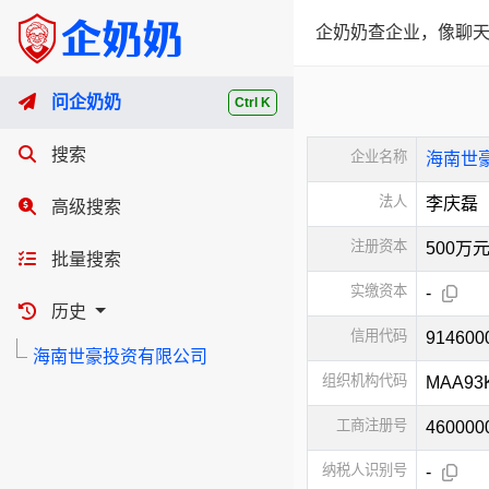
企奶奶查企业，像聊天
问企奶奶
Ctrl K
搜索
企业名称
海南世
法人
李庆磊
高级搜索
注册资本
500万
批量搜索
实缴资本
-
历史
信用代码
91460
海南世豪投资有限公司
组织机构代码
MAA93
工商注册号
460000
纳税人识别号
-