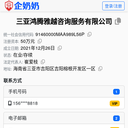
登录/注册
三亚鸿腾雅越咨询服务有限公司
91460000MAA989L56P
统一社会信用代码:
50万元
注册资本:
2021年12月26日
成立日期:
在业/存续
状态:
崔爱枝
法定代表人:
海南省三亚市吉阳区吉阳榕根开发区一区
地址:
联系方式
手机号码
1
156****8818
VIP
电子邮箱
2