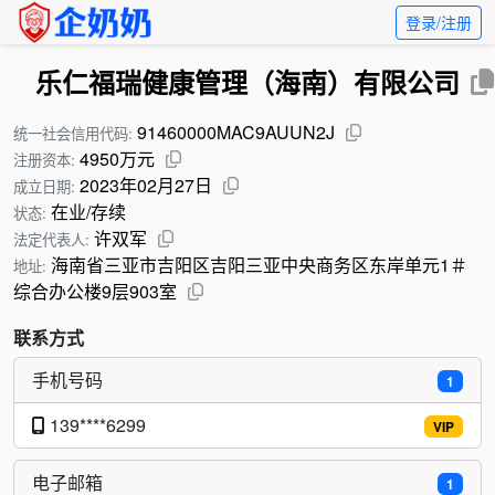
登录/注册
乐仁福瑞健康管理（海南）有限公司
91460000MAC9AUUN2J
统一社会信用代码:
4950万元
注册资本:
2023年02月27日
成立日期:
在业/存续
状态:
许双军
法定代表人:
海南省三亚市吉阳区吉阳三亚中央商务区东岸单元1＃
地址:
综合办公楼9层903室
联系方式
手机号码
1
139****6299
VIP
电子邮箱
1