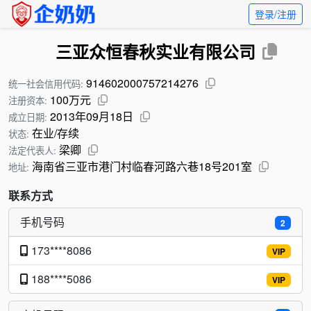
登录/注册
三亚众恒春秋实业有限公司
914602000757214276
统一社会信用代码:
100万元
注册资本:
2013年09月18日
成立日期:
在业/存续
状态:
梁卿
法定代表人:
海南省三亚市港门村临春河路六巷18号201室
地址:
联系方式
手机号码
2
173****8086
VIP
188****5086
VIP