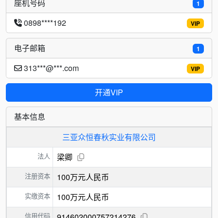
座机号码
1
0898****192
VIP
电子邮箱
1
313***@***.com
VIP
开通VIP
基本信息
三亚众恒春秋实业有限公司
法人
梁卿
注册资本
100万元人民币
实缴资本
100万元人民币
信用代码
914602000757214276