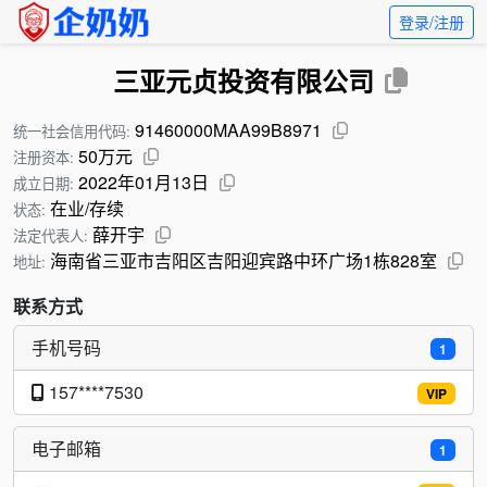
登录/注册
三亚元贞投资有限公司
91460000MAA99B8971
统一社会信用代码:
50万元
注册资本:
2022年01月13日
成立日期:
在业/存续
状态:
薛开宇
法定代表人:
海南省三亚市吉阳区吉阳迎宾路中环广场1栋828室
地址:
联系方式
手机号码
1
157****7530
VIP
电子邮箱
1