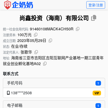
登录/注册
尚鑫投资（海南）有限公司
91460108MACK4CH50R
统一社会信用代码:
100万元
注册资本:
2023年05月29日
成立日期:
在业/存续
状态:
张歌华
法定代表人:
海南省三亚市吉阳区吉阳互联网产业基地一期三层青年
地址:
就业创业孵化基地A02
联系方式
手机号码
1
138****2508
VIP
电子邮箱
1