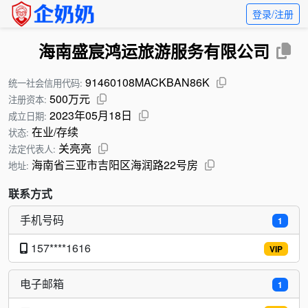
登录/注册
海南盛宸鸿运旅游服务有限公司
91460108MACKBAN86K
统一社会信用代码:
500万元
注册资本:
2023年05月18日
成立日期:
在业/存续
状态:
关亮亮
法定代表人:
海南省三亚市吉阳区海润路22号房
地址:
联系方式
手机号码
1
157****1616
VIP
电子邮箱
1