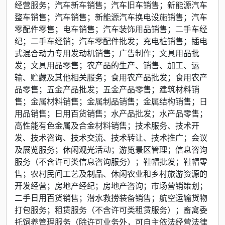
经营服务；汽车新车销售；汽车旧车销售；新能源汽车
整车销售；汽车销售；新能源汽车换电设施销售；汽车
零配件零售；电车销售；汽车装饰用品销售；二手车经
纪；二手车经销；汽车零配件批发；充电桩销售；插电
式混合动力专用发动机销售；广告制作；文具用品批
发；文具用品零售；农产品的生产、销售、加工、运
输、贮藏及其他相关服务；食用农产品批发；食用农产
品零售；五金产品批发；五金产品零售；建筑材料销
售；金属材料销售；金属制品销售；金属结构销售；日
用品销售；日用百货销售；水产品批发；水产品零售；
高性能有色金属及合金材料销售；技术服务、技术开
发、技术咨询、技术交流、技术转让、技术推广；会议
及展览服务；休闲观光活动；游览景区管理；信息咨询
服务（不含许可类信息咨询服务）；鞋帽批发；鞋帽零
售；农村民间工艺及制品、休闲农业和乡村旅游资源的
开发经营；房地产经纪；房地产咨询；市场营销策划；
二手日用百货销售；潜水救捞装备销售；航空运输货物
打包服务；租赁服务（不含许可类租赁服务）；畜禽委
托饲养管理服务（除许可业务外，可自主依法经营法律