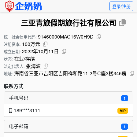
登录/注册
三亚青旅假期旅行社有限公司
91460000MAC16W0H9D
统一社会信用代码:
100万元
注册资本:
2022年10月11日
成立日期:
在业/存续
状态:
张海波
法定代表人:
海南省三亚市吉阳区吉阳祥和路11-2号C座3楼345房
地址:
联系方式
手机号码
1
189****3111
VIP
电子邮箱
1