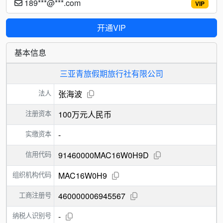
189***@***.com
VIP
开通VIP
基本信息
三亚青旅假期旅行社有限公司
法人
张海波
注册资本
100万元人民币
实缴资本
-
信用代码
91460000MAC16W0H9D
组织机构代码
MAC16W0H9
工商注册号
460000006945567
纳税人识别号
-