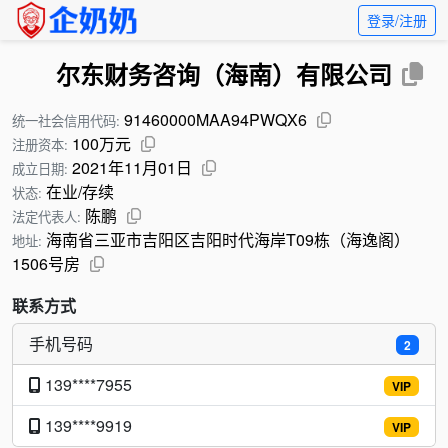
登录/注册
尔东财务咨询（海南）有限公司
91460000MAA94PWQX6
统一社会信用代码:
100万元
注册资本:
2021年11月01日
成立日期:
在业/存续
状态:
陈鹏
法定代表人:
海南省三亚市吉阳区吉阳时代海岸T09栋（海逸阁）
地址:
1506号房
联系方式
手机号码
2
139****7955
VIP
139****9919
VIP