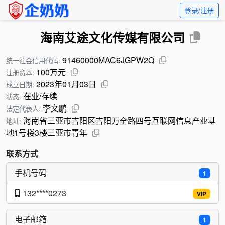
登录/注册
海南艾途文化传媒有限公司
91460000MAC6JGPW2Q
统一社会信用代码:
100万元
注册资本:
2023年01月03日
成立日期:
在业/存续
状态:
李文鹏
法定代表人:
海南省三亚市吉阳区吉阳万全路四号互联网信息产业基
地址:
地1号楼3楼三亚市青年
联系方式
手机号码
1
132****0273
VIP
电子邮箱
1