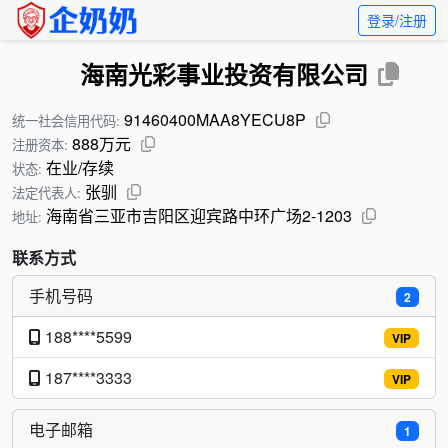
登录/注册
海南光彩事业投资有限公司
91460400MAA8YECU8P
统一社会信用代码:
888万元
注册资本:
在业/存续
状态:
张驯
法定代表人:
海南省三亚市吉阳区迎宾路中环广场2-1203
地址:
联系方式
手机号码
2
188****5599
VIP
187****3333
VIP
电子邮箱
1