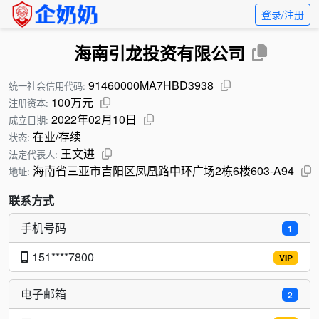
登录/注册
海南引龙投资有限公司
91460000MA7HBD3938
统一社会信用代码:
100万元
注册资本:
2022年02月10日
成立日期:
在业/存续
状态:
王文进
法定代表人:
海南省三亚市吉阳区凤凰路中环广场2栋6楼603-A94
地址:
联系方式
手机号码
1
151****7800
VIP
电子邮箱
2