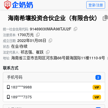
登录/注册
海南希壤投资合伙企业（有限合伙）
91469030MAA98TJU2F
统一社会信用代码:
1700万元
注册资本:
2022年01月05日
成立日期:
在业/存续
状态:
祁志强、崔跃
法定代表人:
海南省三亚市吉阳区河东路66号碧海国际11楼1110-9号
地址:
联系方式
手机号码
2
183****9988
VIP
189****7375
VIP