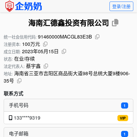
登录/注册
海南汇德鑫投资有限公司
91460000MACGL83E3B
统一社会信用代码:
100万元
注册资本:
2023年05月15日
成立日期:
在业/存续
状态:
蔡宇鑫
法定代表人:
海南省三亚市吉阳区商品街大道98号总统大厦9楼906-
地址:
35号
联系方式
手机号码
1
133****9319
VIP
电子邮箱
1