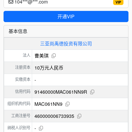
104***@***.com
VIP
开通VIP
基本信息
三亚尚禹德投资有限公司
法人
曹美琪
注册资本
10万元人民币
实缴资本
-
信用代码
91460000MAC061NN9R
组织机构代码
MAC061NN9
工商注册号
460000006733935
纳税人识别号
-