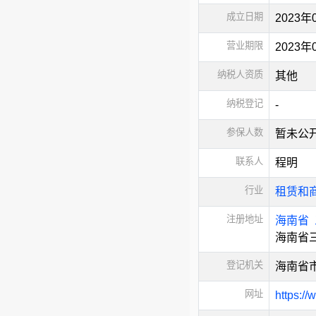
成立日期
2023年
营业期限
2023
纳税人资质
其他
纳税登记
-
参保人数
暂未公
联系人
程明
行业
租赁和
注册地址
海南省
海南省三
登记机关
海南省
网址
https:/