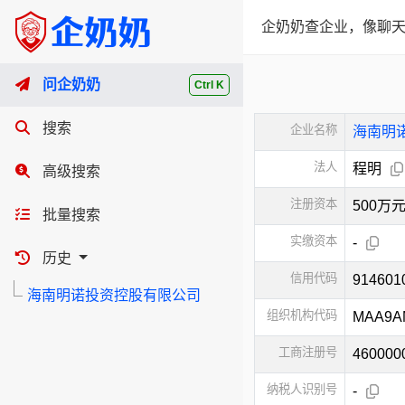
企奶奶查企业，像聊天
问企奶奶
Ctrl K
搜索
企业名称
海南明
法人
程明
高级搜索
注册资本
500万
批量搜索
实缴资本
-
历史
信用代码
91460
海南明诺投资控股有限公司
组织机构代码
MAA9A
工商注册号
460000
纳税人识别号
-