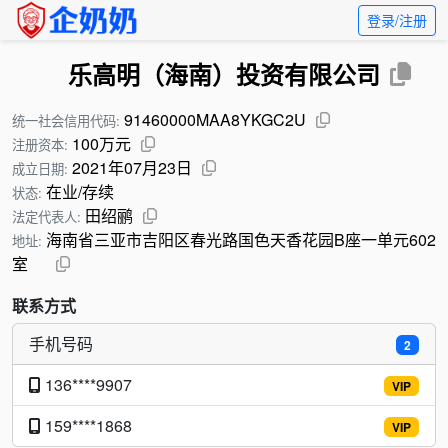
登录/注册
乐高明（海南）投资有限公司
91460000MAA8YKGC2U
统一社会信用代码:
100万元
注册资本:
2021年07月23日
成立日期:
在业/存续
状态:
田绍鹂
法定代表人:
海南省三亚市吉阳区春光路国色天香花园B座一单元602
地址:
室
联系方式
手机号码
2
136****9907
VIP
159****1868
VIP