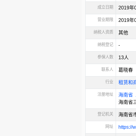
成立日期
2019年
营业期限
2019
纳税人资质
其他
纳税登记
-
参保人数
13人
联系人
葛晓春
行业
租赁和
注册地址
海南省
海南省三
登记机关
海南省
网址
https:/