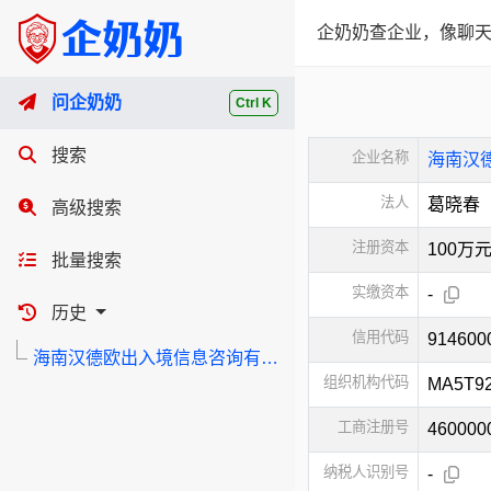
企奶奶查企业，像聊天
问企奶奶
Ctrl K
搜索
企业名称
海南汉
法人
葛晓春
高级搜索
注册资本
100万
批量搜索
实缴资本
-
历史
信用代码
914600
海南汉德欧出入境信息咨询有限公司
组织机构代码
MA5T9
工商注册号
460000
纳税人识别号
-